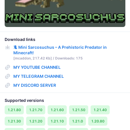
Download links
🦎 Mini Sarcosuchus – A Prehistoric Predator in
Minecraft!
[mcaddon, 217.42 Kb] / Downloads: 175
MY YOUTUBE CHANNEL
MY TELEGRAM CHANNEL
MY DISCORD SERVER
Supported versions
1.21.80
1.21.70
1.21.60
1.21.50
1.21.40
1.21.30
1.21.20
1.21.10
1.21.0
1.20.80