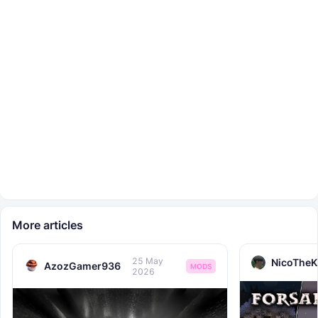
More articles
25 May
NicoTheK
AzozGamer936
MODS
2026