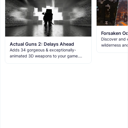
Forsaken Od
Discover and e
Actual Guns 2: Delays Ahead
wilderness an
Adds 34 gorgeous & exceptionally-
the ruins with
animated 3D weapons to your game.
meet the new 
Includes melees, skins & grenades! Est
2019, re-born 2026. This