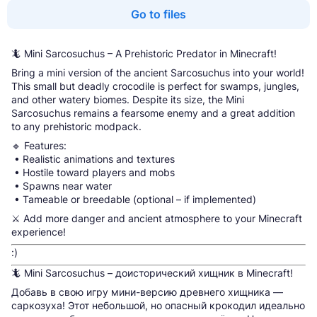
Go to files
🦎 Mini Sarcosuchus – A Prehistoric Predator in Minecraft!
Bring a mini version of the ancient Sarcosuchus into your world!
This small but deadly crocodile is perfect for swamps, jungles,
and other watery biomes. Despite its size, the Mini
Sarcosuchus remains a fearsome enemy and a great addition
to any prehistoric modpack.
🔹 Features:
• Realistic animations and textures
• Hostile toward players and mobs
• Spawns near water
• Tameable or breedable (optional – if implemented)
⚔️ Add more danger and ancient atmosphere to your Minecraft
experience!
:)
🦎 Mini Sarcosuchus – доисторический хищник в Minecraft!
Добавь в свою игру мини-версию древнего хищника —
саркозуха! Этот небольшой, но опасный крокодил идеально